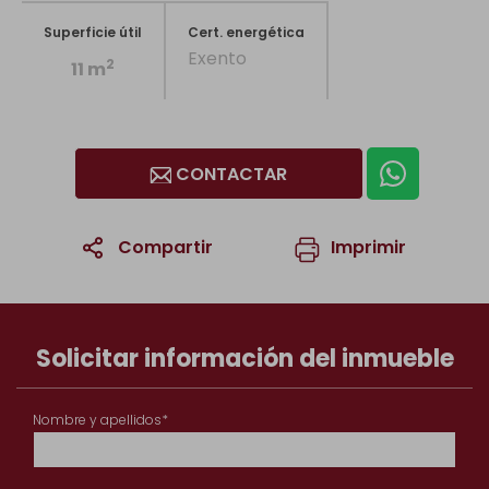
Superficie útil
Cert. energética
Exento
2
11 m
CONTACTAR
Compartir
Imprimir
1
/8
Solicitar información del inmueble
Nombre y apellidos*