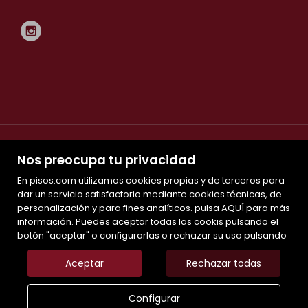
Nos preocupa tu privacidad
En pisos.com utilizamos cookies propias y de terceros para
dar un servicio satisfactorio mediante cookies técnicas, de
personalización y para fines analíticos. pulsa
Mapa Web
AQUÍ
para más
información. Puedes aceptar todas las cookis pulsando el
Aviso legal
botón "aceptar" o configurarlas o rechazar su uso pulsando
Favoritos
Inmuebles destacados
Aceptar
Rechazar todas
Noticias
Política de cookies
Configurar