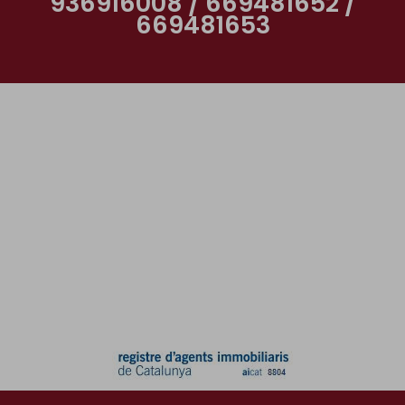
936916008 / 669481652 /
669481653