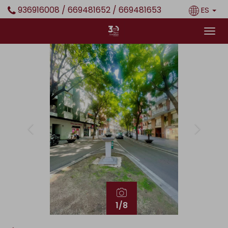
936916008 / 669481652 / 669481653
ES
Previous
Next
1
/8