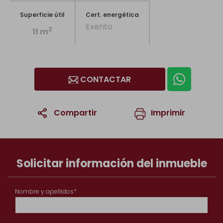
Superficie útil
Cert. energética
Exento
2
11 m
CONTACTAR
Compartir
Imprimir
1
/8
Solicitar información del inmueble
Nombre y apellidos*