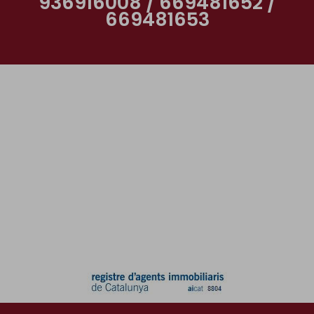
936916008 / 669481652 /
669481653