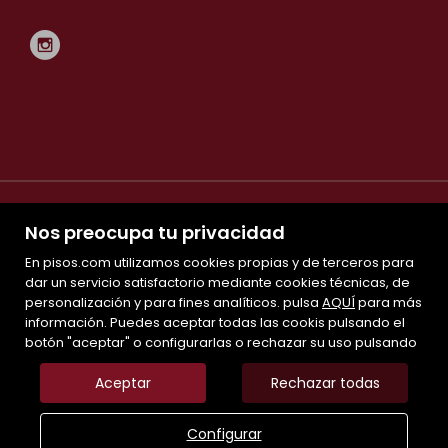
Nos preocupa tu privacidad
En pisos.com utilizamos cookies propias y de terceros para
dar un servicio satisfactorio mediante cookies técnicas, de
personalización y para fines analíticos. pulsa
Mapa Web
AQUÍ
para más
información. Puedes aceptar todas las cookis pulsando el
Aviso legal
botón "aceptar" o configurarlas o rechazar su uso pulsando
Favoritos
Inmuebles destacados
Aceptar
Rechazar todas
Noticias
Política de cookies
Configurar