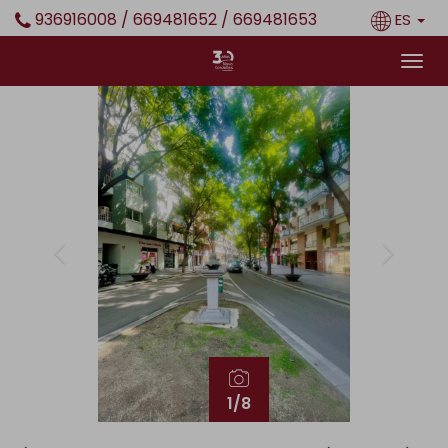
936916008 / 669481652 / 669481653
ES
Previous
Next
1
/8