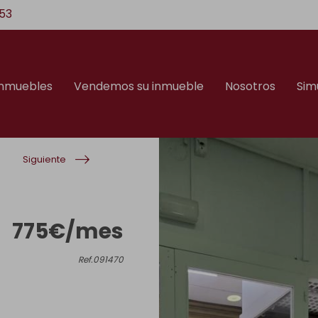
53
inmuebles
Vendemos su inmueble
Nosotros
Sim
Siguiente
775€/mes
Ref.091470