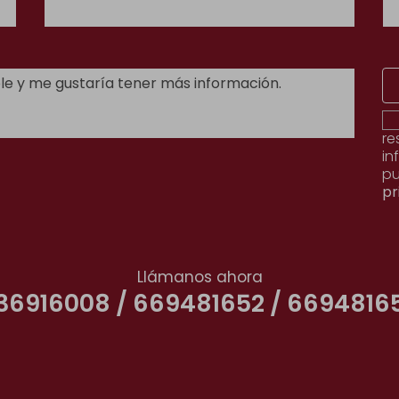
re
in
pu
pr
Llámanos ahora
36916008 / 669481652 / 6694816