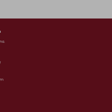
a
na.
s
/
om