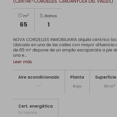
(CENTRE-CORDELLES. CERDANYOLA DEL VALLÈS)
2
m
Baños
65
1
NOVA CORDELLES INMOBILIARIA alquila céntrico loc
Ubicado en una de las calles con mayor afluencia d
de 65 m² dispone de un amplio escaparate a pie de
una e...
Leer más
Aire acondicionado
Planta
Superficie 
2
Bajo
65 m
Cert. energética
En trámite