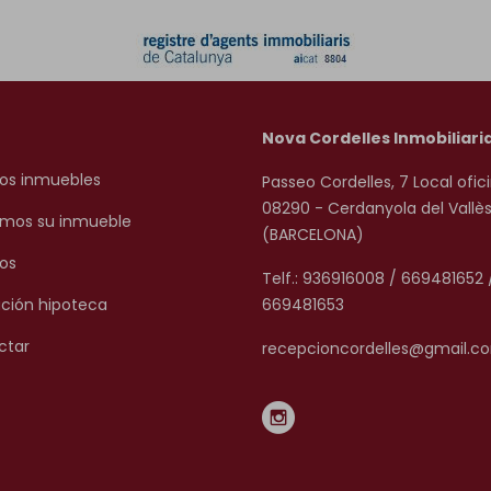
Nova Cordelles Inmobiliari
os inmuebles
Passeo Cordelles, 7 Local ofici
08290 - Cerdanyola del Vallè
mos su inmueble
(BARCELONA)
os
Telf.: 936916008 / 669481652 
ción hipoteca
669481653
ctar
recepcioncordelles@gmail.c