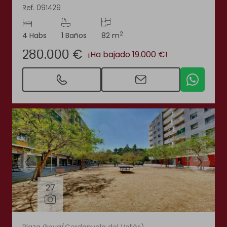
Ref. 091429
2
4 Habs
1 Baños
82 m
280.000 €
¡Ha bajado 19.000 €!
27