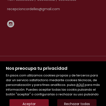
recepcioncordelles@gmail.com
Nos preocupa tu privacidad
En pisos.com utilizamos cookies propias y de terceros para
dar un servicio satisfactorio mediante cookies técnicas, de
personalización y para fines analíticos. pulsa
Mapa Web
AQUÍ
para más
información. Puedes aceptar todas las cookis pulsando el
Aviso legal
botón "aceptar" o configurarlas o rechazar su uso pulsando
Favoritos
Inmuebles destacados
Aceptar
Rechazar todas