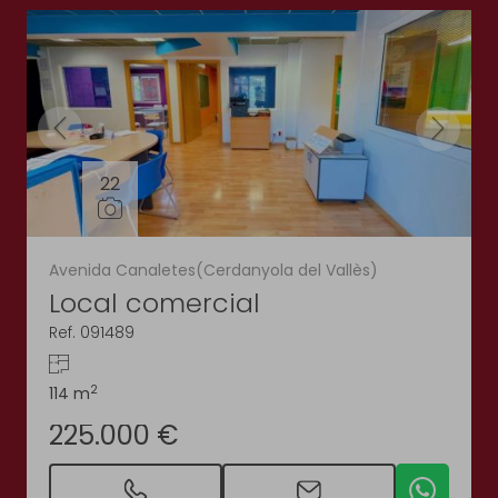
22
Avenida Canaletes(Cerdanyola del Vallès)
Local comercial
Ref. 091489
2
114 m
225.000 €