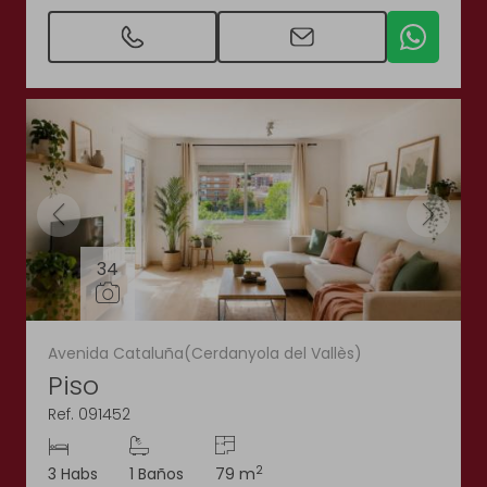
34
Avenida Cataluña(Cerdanyola del Vallès)
Piso
Ref. 091452
2
3 Habs
1 Baños
79 m