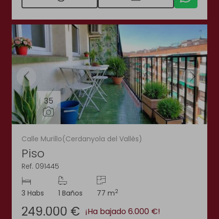
35
Calle Murillo(Cerdanyola del Vallès)
Piso
Ref. 091445
2
3 Habs
1 Baños
77 m
249.000 €
¡Ha bajado 6.000 €!