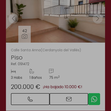
42
Calle Santa Anna(Cerdanyola del Vallès)
Piso
Ref. 091472
2
3 Habs
1 Baños
75 m
200.000 €
¡Ha bajado 10.000 €!