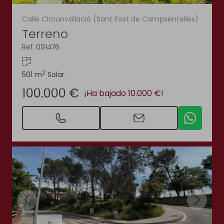
Calle Circunvallació (Sant Fost de Campsentelles)
Terreno
Ref. 091476
2
501 m
Solar
100.000 €
¡Ha bajado 10.000 €!