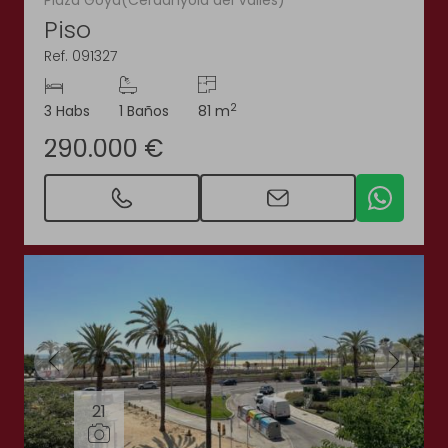
Plaza Goya(Cerdanyola del Vallès)
Piso
Ref. 091327
2
3 Habs
1 Baños
81 m
290.000 €
21