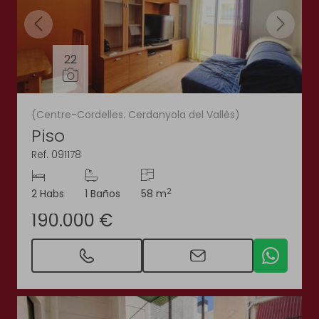
22
(Centre-Cordelles. Cerdanyola del Vallès)
Piso
Ref. 091178
2
2 Habs
1 Baños
58 m
190.000 €