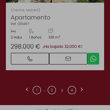
(Centre. Mataró)
Apartamento
Ref. 091467
2
2 Habs
1 Baños
108 m
298.000 €
¡Ha bajado 32.000 €!
chevron_left
chevron_right
...
1
2
4
3