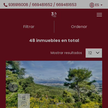
936916008 / 669481652 / 669481653
ES
Filtrar
Ordenar
48 inmuebles en total
12
Mostrar resultados
12