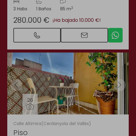
2
3 Habs
1 Baños
85 m
280.000 €
¡Ha bajado 10.000 €!
26
Calle Altimira(Cerdanyola del Vallès)
Piso