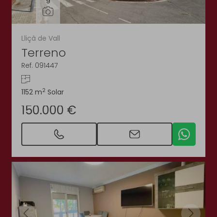
9
Lliçà de Vall
Terreno
Ref. 091447
2
1152 m
Solar
150.000 €