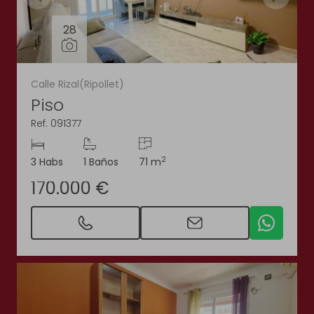
28
Calle Rizal(Ripollet)
Piso
Ref. 091377
2
3 Habs
1 Baños
71 m
170.000 €